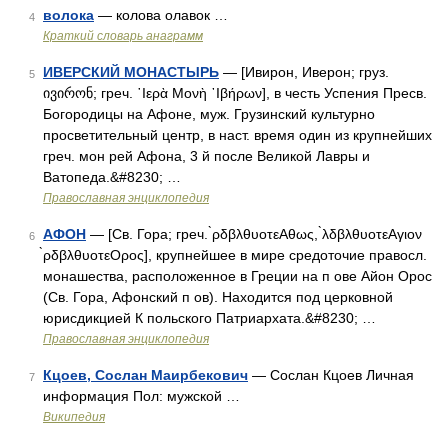
волока
— колова олавок …
4
Краткий словарь анаграмм
ИВЕРСКИЙ МОНАСТЫРЬ
— [Ивирон, Иверон; груз.
5
ივირონ; греч. ῾Ιερὰ Μονὴ ᾿Ιβήρων], в честь Успения Пресв.
Богородицы на Афоне, муж. Грузинский культурно
просветительный центр, в наст. время один из крупнейших
греч. мон рей Афона, 3 й после Великой Лавры и
Ватопеда.&#8230; …
Православная энциклопедия
АФОН
— [Св. Гора; греч. ̀ρδβλθυοτεΑθως, ̀λδβλθυοτεΑγιον
6
̀ρδβλθυοτεΟρος], крупнейшее в мире средоточие правосл.
монашества, расположенное в Греции на п ове Айон Орос
(Св. Гора, Афонский п ов). Находится под церковной
юрисдикцией К польского Патриархата.&#8230; …
Православная энциклопедия
Кцоев, Сослан Маирбекович
— Сослан Кцоев Личная
7
информация Пол: мужской …
Википедия