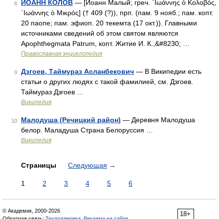
ИОАНН КОЛОВ
— [Иоанн Малый; греч. ᾿Ιωάννης ὁ Κολοβός,
8
᾿Ιωάννης ὁ Μικρός] († 409 (?)), прп. (пам. 9 нояб.; пам. копт.
20 паопе; пам. эфиоп. 20 текемта (17 окт.)). Главными
источниками сведений об этом святом являются
Apophthegmata Patrum, копт. Житие И. К.,&#8230; …
Православная энциклопедия
Дзгоев, Таймураз Асланбекович
— В Википедии есть
9
статьи о других людях с такой фамилией, см. Дзгоев.
Таймураз Дзгоев …
Википедия
Малодуша (Речицкий район)
— Деревня Малодуша
10
белор. Маладуша Страна Белоруссия …
Википедия
Страницы
Следующая
→
1
2
3
4
5
6
© Академик, 2000-2026
18+
Обратная связь:
Техподдержка
,
Реклама на сайте