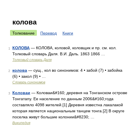
колова
Толкование
Перевод
Книги
КОЛОВА
— КОЛОВА, коловой, коловщик и пр. см. кол.
1
Толковый словарь Даля. В.И. Даль. 1863 1866 …
Толковый словарь Даля
колова
— сущ., кол во синонимов: 4 • забой (7) • забойка
2
(6) • закол (9) • …
Словарь синонимов
Коловаи
— Коловаи&#160; деревня на Тонганском острове
3
Тонгатапу. Ее население по данным 2006&#160;года
составляло 4098 жителей.[1] Деревня известна лакалакой
которая является национальным танцем тонга.[2] В округе
поселка живут большие колонии&#8230; …
Википедия